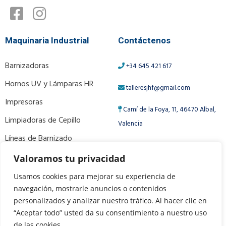
Maquinaria Industrial
Contáctenos
Barnizadoras
+34 645 421 617
Hornos UV y Lámparas HR
talleresjhf@gmail.com
Impresoras
Camí de la Foya, 11, 46470 Albal,
Limpiadoras de Cepillo
Valencia
Líneas de Barnizado
Ver Más Productos
Valoramos tu privacidad
Usamos cookies para mejorar su experiencia de
navegación, mostrarle anuncios o contenidos
ɪɴᴛᴇʀɴᴀᴛɪᴏɴᴀʟ ᴘʀᴏᴠɪᴅᴇʀ
personalizados y analizar nuestro tráfico. Al hacer clic en
“Aceptar todo” usted da su consentimiento a nuestro uso
de las cookies.