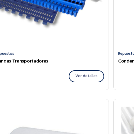
puestos
Repuest
andas Transportadoras
Conden
Ver detalles