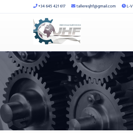
+34 645 421 617
talleresjhf@gmail.com
L-V