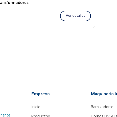
ransformadores
Ver detalles
Empresa
Maquinaria I
Inicio
Barnizadoras
enance
Productos
Hornos UV y L