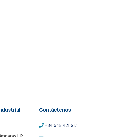
ndustrial
Contáctenos
+34 645 421 617
ámparas HR