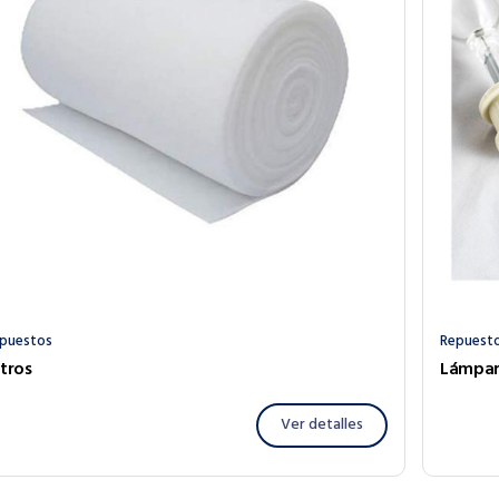
puestos
Repuest
ltros
Lámpar
Ver detalles