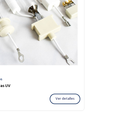
os
as UV
Ver detalles