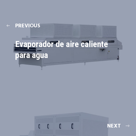
PREVIOUS
Evaporador de aire caliente
para agua
NEXT