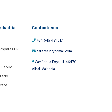
ndustrial
Contáctenos
+34 645 421 617
ámparas HR
talleresjhf@gmail.com
Camí de la Foya, 11, 46470
 Cepillo
Albal, Valencia
izado
uctos