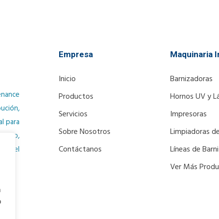
Empresa
Maquinaria I
Inicio
Barnizadoras
enance
Productos
Hornos UV y L
ución,
Servicios
Impresoras
al para
Sobre Nosotros
Limpiadoras de
izado,
Contáctanos
Líneas de Barn
ara el
Ver Más Prod
n
o