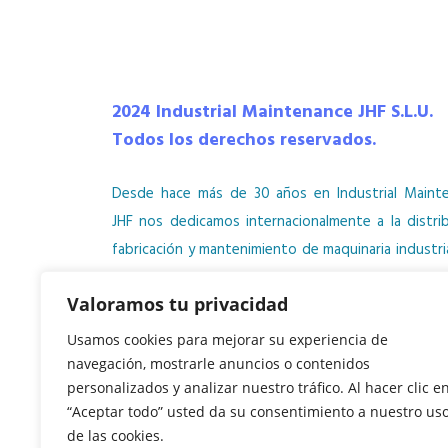
2024 Industrial Maintenance JHF S.L.U.
Todos los derechos reservados.
Desde hace más de 30 años en Industrial Maint
JHF nos dedicamos internacionalmente a la distrib
fabricación y mantenimiento de maquinaria industri
el acabado de superficies. Máquinas de barn
Valoramos tu privacidad
recubrimiento, impresión digital y laminación p
sector de la fabricación de muebles.
Usamos cookies para mejorar su experiencia de
navegación, mostrarle anuncios o contenidos
personalizados y analizar nuestro tráfico. Al hacer clic e
PRÓXIMAMENTE EN:
“Aceptar todo” usted da su consentimiento a nuestro us
de las cookies.