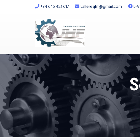
+34 645 421 617
talleresjhf@gmail.com
L-V
S