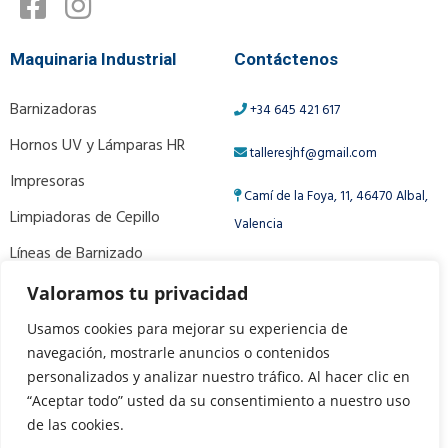
Maquinaria Industrial
Contáctenos
Barnizadoras
+34 645 421 617
Hornos UV y Lámparas HR
talleresjhf@gmail.com
Impresoras
Camí de la Foya, 11, 46470 Albal,
Limpiadoras de Cepillo
Valencia
Líneas de Barnizado
Ver Más Productos
Valoramos tu privacidad
Usamos cookies para mejorar su experiencia de
navegación, mostrarle anuncios o contenidos
ɪɴᴛᴇʀɴᴀᴛɪᴏɴᴀʟ ᴘʀᴏᴠɪᴅᴇʀ
personalizados y analizar nuestro tráfico. Al hacer clic en
“Aceptar todo” usted da su consentimiento a nuestro uso
de las cookies.
Aviso Legal
•
Política de Cookies